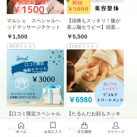
マルシェ スペシャルヘ
【頭痛もスッキリ！腸が
ッドマッサージチケット
喜ぶ脳セラピー】頭蓋骨
マッサージヘッドスパ
￥1,500
￥5,500
￥5500 40分
30ポイント
100ポイント
【口コミ限定スペシャル
【たるんだお顔もスッキ
チケット】頭蓋骨縫合マ
リ！】デコルテ＆肩甲骨
ッサージヘッドスパ 40
リンパエステ 100分
￥3,000
￥6,980
分