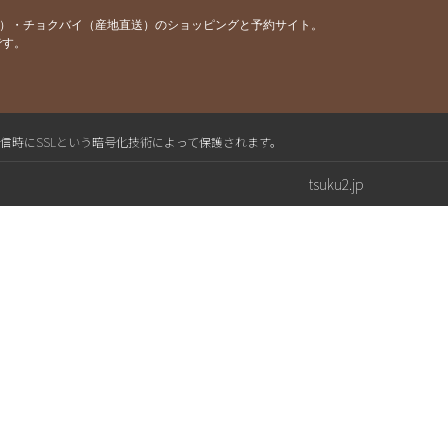
容）・チョクバイ（産地直送）のショッピングと予約サイト。
です。
送信時にSSLという暗号化技術によって保護されます。
tsuku2.jp