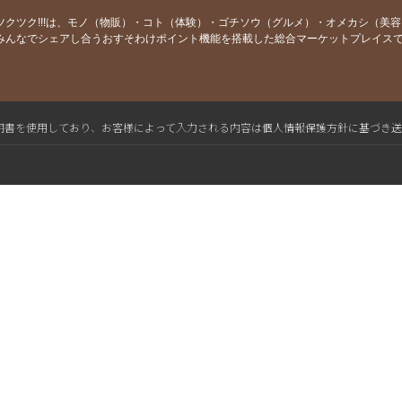
ツクツク!!!は、モノ（物販）・コト（体験）・ゴチソウ（グルメ）・オメカシ（美
みんなでシェアし合うおすそわけポイント機能を搭載した総合マーケットプレイス
L電子証明書を使用しており、お客様によって入力される内容は個人情報保護方針に基づき