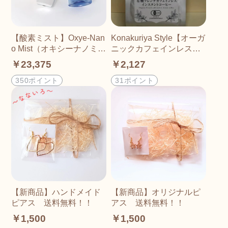
【酸素ミスト】Oxye-Nan
Konakuriya Style【オーガ
o Mist（オキシーナノミス
ニックカフェインレスイ
ト） 「TERAQOL量子
ンスタントコーヒー】60
￥23,375
￥2,127
加工による世界初のミス
ｇアルミ袋 こねこ便発
ト」高濃度酸素＋ナノバ
送
350ポイント
31ポイント
ブル水素＋高濃度ケイ素
＋テラヘルツ＋528Hz +4
32Hz
【新商品】ハンドメイド
【新商品】オリジナルピ
ピアス 送料無料！！
アス 送料無料！！
￥1,500
￥1,500