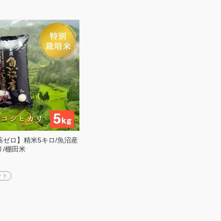
薬ゼロ】精米5キロ/魚沼産
リ/棚田米
ント