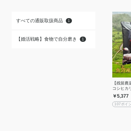
すべての通販取扱商品
1
【婚活戦略】食物で自分磨き
1
【残留農
コシヒカ
￥5,377
107ポイ