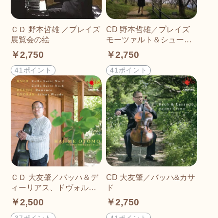
ＣＤ 野本哲雄 ／プレイズ​
CD 野本哲雄／プレイズ
展覧会の絵
モーツァルト＆シューベ
ルト
￥2,750
￥2,750
41ポイント
41ポイント
ＣＤ 大友肇／バッハ＆デ
CD 大友肇／バッハ&カサ
ィーリアス、ドヴォルザ
ド
ーク（期間限定価格）
￥2,500
￥2,750
37ポイント
41ポイント