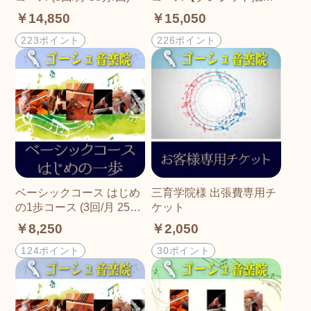
専用】 (3回/月 50分/回)
￥14,850
￥15,050
223ポイント
226ポイント
ベーシックコース はじめ
三育学院様 出張費専用チ
の1歩コース (3回/月 25分/
ケット
回)
￥8,250
￥2,050
124ポイント
30ポイント