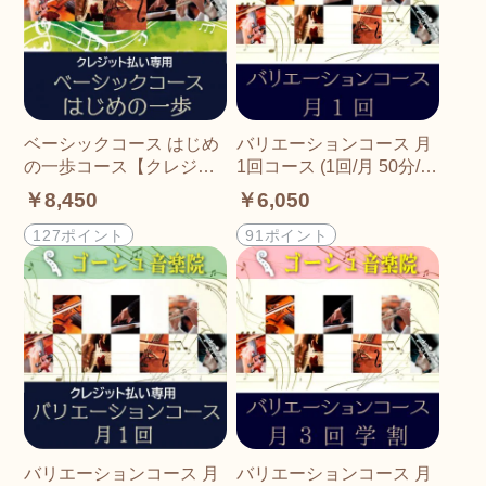
ベーシックコース はじめ
バリエーションコース 月
の一歩コース【クレジッ
1回コース (1回/月 50分/
ト払い専用】 (3回/月 25
回)
￥8,450
￥6,050
分/回)
127ポイント
91ポイント
バリエーションコース 月
バリエーションコース 月