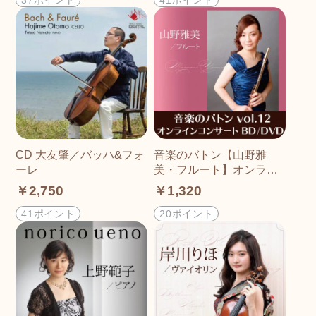
CD 大友肇／バッハ&フォ
音楽のバトン【山野雅
ーレ
美・フルート】オンライ
ンコンサートDVD/ブルー
￥2,750
￥1,320
レイ
41ポイント
20ポイント