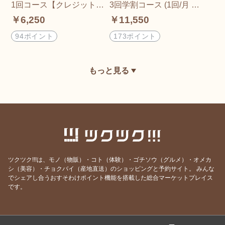
1回コース【クレジット払
3回学割コース (1回/月 50
い専用】 (1回/月 50分/回)
分/回)
￥6,250
￥11,550
94ポイント
173ポイント
もっと見る
ツクツク!!!は、モノ（物販）・コト（体験）・ゴチソウ（グルメ）・オメカ
シ（美容）・チョクバイ（産地直送）のショッピングと予約サイト。
みんな
でシェアし合うおすそわけポイント機能を搭載した総合マーケットプレイス
です。