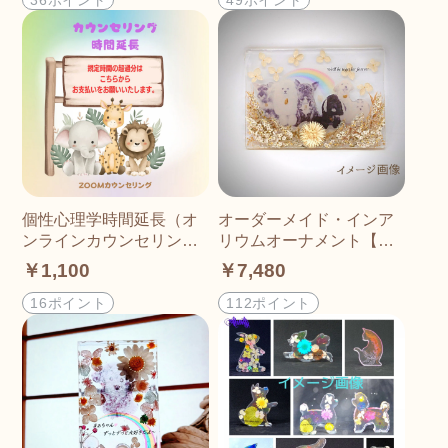
個性心理学時間延長（オ
オーダーメイド・インア
ンラインカウンセリン
リウムオーナメント【長
グ）
方形Bタイプ】ご家庭・
￥1,100
￥7,480
贈り物・ご褒美ギフトに
おすすめ！
16ポイント
112ポイント