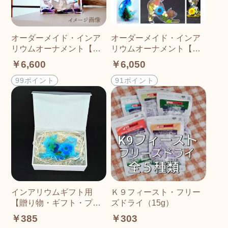
オーダーメイド・インア
オーダーメイド・インア
リウムオーナメント【長
リウムオーナメント【ア
方形Aタイプ】ご家庭・
ニマル】ご家庭・贈り
￥6,600
￥6,050
贈り物・ご褒美ギフトに
物・ご褒美ギフトにおす
おすすめ！
すめ！
99ポイント
91ポイント
インアリウムギフト用
Ｋ９フィースト・フリー
【贈り物・ギフト・プレ
ズドライ（15g）
ゼント】
￥385
￥303