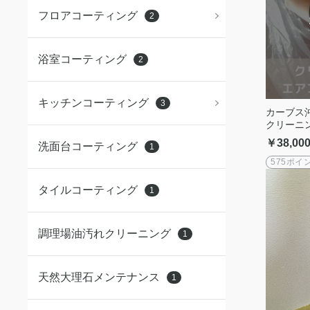
フロアコーティング
2
浴室コーティング
2
キッチンコーティング
3
カーブス
クリーニン
￥38,00
洗面台コーティング
1
575ポイ
タイルコーティング
1
調理場油汚れクリーニング
1
天然大理石メンテナンス
1