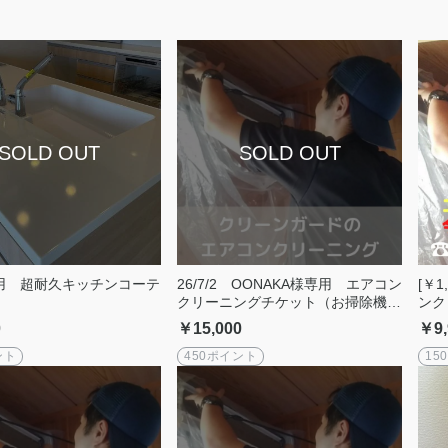
用 超耐久キッチンコーテ
26/7/2 OONAKA様専用 エアコン
[￥
クリーニングチケット（お掃除機能
ンク
付きタイプ）
分
0
￥15,000
￥9,
ント
450ポイント
15