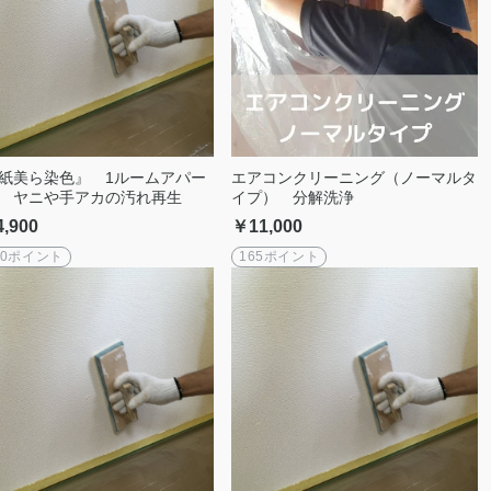
紙美ら染色』 1ルームアパー
エアコンクリーニング（ノーマルタ
 ヤニや手アカの汚れ再生
イプ） 分解洗浄
,900
￥11,000
00ポイント
165ポイント