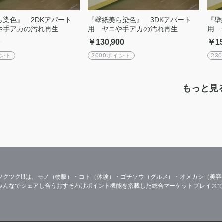
ら染色』 2DKアパート
『壁紙美ら染色』 3DKアパート
『壁
や手アカの汚れ再生
用 ヤニや手アカの汚れ再生
用 
0
￥130,900
￥15
イント
2000ポイント
23
もっと見
ツクツク!!!は、モノ（物販）・コト（体験）・ゴチソウ（グルメ）・オメカシ（美
みんなでシェアし合うおすそわけポイント機能を搭載した総合マーケットプレイス