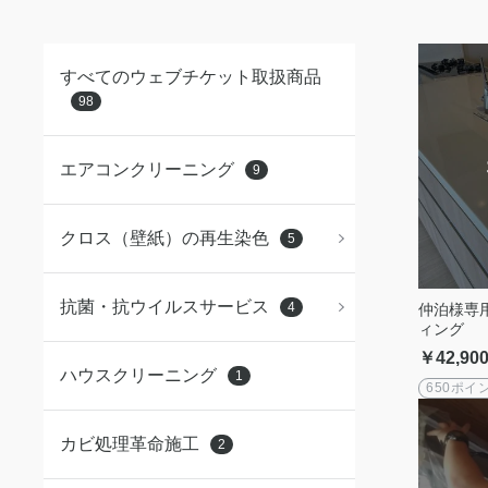
すべてのウェブチケット取扱商品
98
エアコンクリーニング
9
クロス（壁紙）の再生染色
5
抗菌・抗ウイルスサービス
4
仲泊様専
ィング
￥42,90
ハウスクリーニング
1
650ポイ
カビ処理革命施工
2