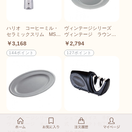
ハリオ コーヒーミル・
ヴィンテージシリーズ
セラミックスリム MSS-
ヴィンテージ ラウンド
1TB
プレート 213
￥3,168
￥2,794
144ポイント
127ポイント
ヴィンテージシリーズ
シェフチョイス 手動
ヴィンテージ オーバル
式 コンパクト包丁研ぎ
プレート 560
器 476 グレー