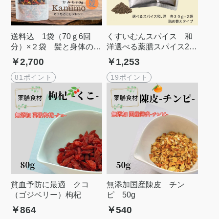
送料込 1袋（70ｇ6回
くすいむんスパイス 和
分）×２袋 髪と身体の為
洋選べる薬膳スパイス2個
のオリジナルブレンド
セット 詰め替えタイプ
￥2,700
￥1,253
茶 Kamimo夏 かみも
夏 薬膳茶
81ポイント
19ポイント
貧血予防に最適 クコ
無添加国産陳皮 チン
（ゴジベリー）枸杞
ピ 50g
￥864
￥540