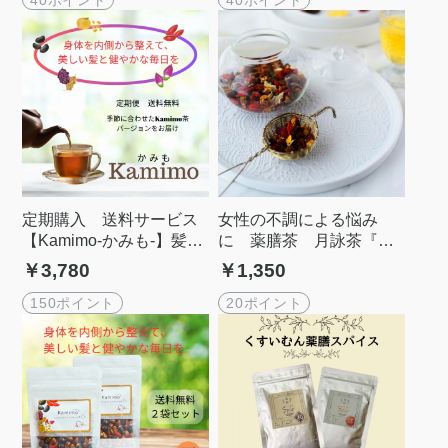
定期購入 送料サービス
女性の不調による悩み
【Kamimo-かみも-】髪と
に 薬膳茶 月詠茶『つ
からだの為の薬膳茶(大
きよみちゃ』
￥3,780
￥1,350
袋） 季節のフレーバー
150ポイント
20ポイント