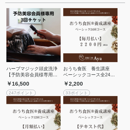
ハーブマジック頭皮洗浄
おうち食医 養生講座
【予防美容会員様専用】3
ベーシックコース全24
回券
回 月額払いチケット
￥16,500
￥2,200
247ポイント
33ポイント