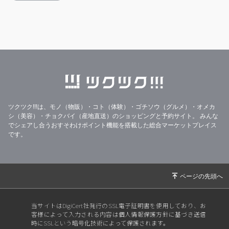
ツクツク!!!は、モノ（物販）・コト（体験）・ゴチソウ（グルメ）・オメカ
シ（美容）・チョクバイ（産地直送）のショッピングと予約サイト。
みんな
でシェアし合うおすそわけポイント機能を搭載した総合マーケットプレイス
です。
当サイトはDigiCert社発行のSSL電子証明書を使用しており、お
客様によって入力される内容は個人情報保護方針に基づき送信
時にSSLという暗号化技術によって保護されます。