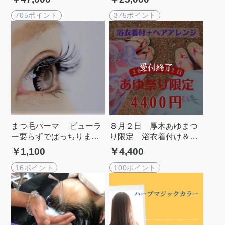
全12回
12回
705ポイント
375ポイント
まつ毛パーマ ビューラ
８月２日 厚木あゆまつ
ー要らずでぱっちりまつ
り限定 浴衣着付け＆ヘ
げ
アセット
￥1,100
￥4,400
16ポイント
100ポイント