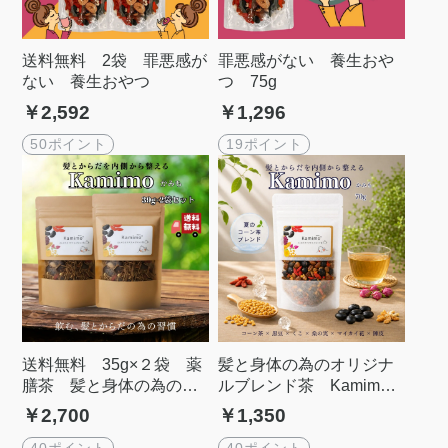
送料無料 2袋 罪悪感が
罪悪感がない 養生おや
ない 養生おやつ
つ 75g
￥2,592
￥1,296
50ポイント
19ポイント
送料無料 35g×２袋 薬
髪と身体の為のオリジナ
膳茶 髪と身体の為のオ
ルブレンド茶 Kamimo
リジナルブレンド茶 Ka
かみも 薬膳茶
￥2,700
￥1,350
mimo かみも
40ポイント
40ポイント