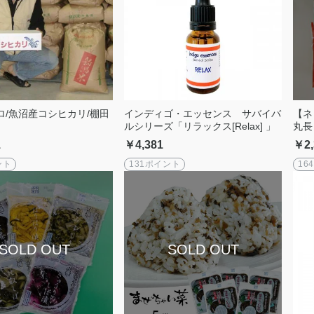
ロ/魚沼産コシヒカリ/棚田
インディゴ・エッセンス サバイバ
【ネ
ルシリーズ「リラックス[Relax] 」
丸長
日本
1
￥4,381
￥2,
ット
可】
ント
131ポイント
16