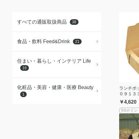
すべての通販取扱商品
38
食品・飲料 Feed&Drink
21
住まい・暮らし・インテリア Life
16
化粧品・美容・健康・医療 Beauty
ランチボ
０９１３
1
￥4,620
69ポイン