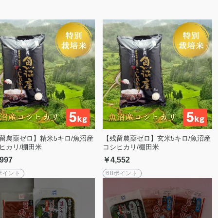
留農薬ゼロ】精米5キロ/魚沼産
【残留農薬ゼロ】玄米5キロ/魚沼産
ヒカリ/棚田米
コシヒカリ/棚田米
997
￥4,552
ポイント
68ポイント