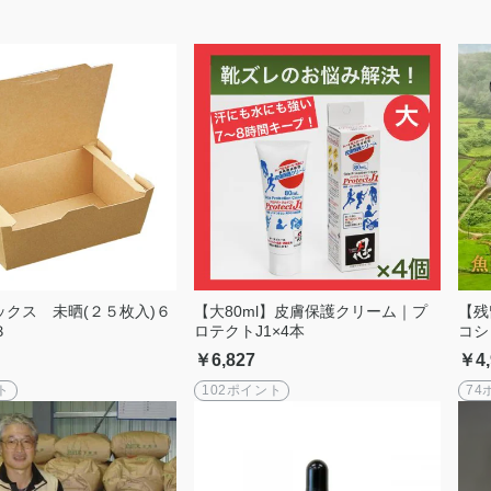
ックス 未晒(２５枚入)６
【大80ml】皮膚保護クリーム｜プ
【残
３
ロテクトJ1×4本
コシ
￥6,827
￥4,
ト
102ポイント
74