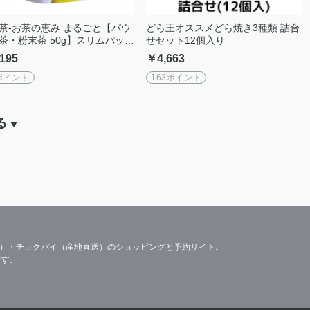
茶-お茶の恵み まるごと【パウ
どら王オススメどら焼き3種類 詰合
茶・粉末茶 50g】スリムパッケ
せセット12個入り
｜送料込み
195
￥4,663
ポイント
163ポイント
る
容）・チョクバイ（産地直送）のショッピングと予約サイト。
です。