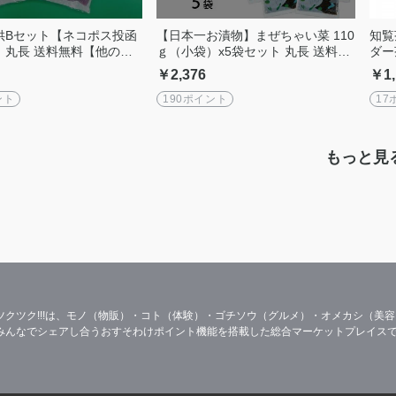
供Bセット【ネコポス投函
【日本一お漬物】まぜちゃい菜 110
知覧
】丸長 送料無料【他の商
ｇ（小袋）x5袋セット 丸長 送料無
ダー
可】【コレクト便不可】
料 【他の商品同梱不可】【コレク
ージ
￥2,376
￥1,
ト便不可】
ント
190ポイント
17
もっと見
ツクツク!!!は、モノ（物販）・コト（体験）・ゴチソウ（グルメ）・オメカシ（美
みんなでシェアし合うおすそわけポイント機能を搭載した総合マーケットプレイス