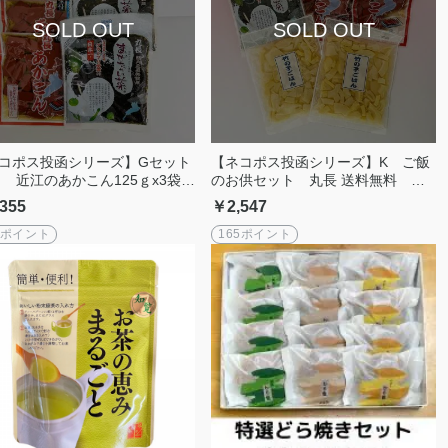
コポス投函シリーズ】Gセット
【ネコポス投函シリーズ】K ご飯
 近江のあかこん125ｇx3袋＆
のお供セット 丸長 送料無料
一まぜちゃい菜110ｇｘ2袋セ
【その他の商品同梱不可】【コレク
355
￥2,547
 送料無料 他の商品同梱不
ト便不可】
【コレクト便不可】
4ポイント
165ポイント