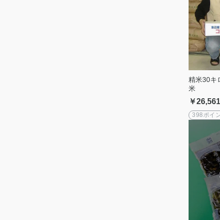
精米30キ
米
￥26,56
398ポイ