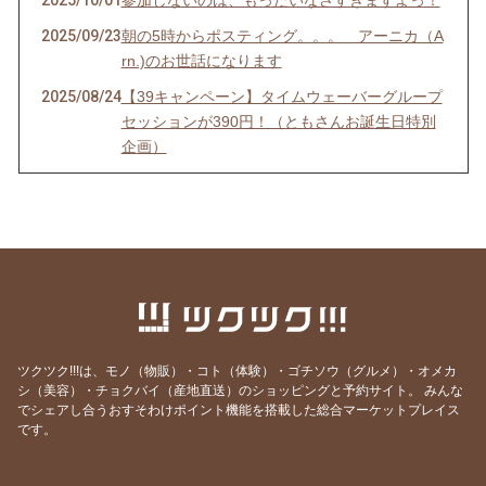
2025/10/01
参加しないのは、もったいなさすぎますよっ！
2025/09/23
朝の5時からポスティング。。。 アーニカ（A
rn.)のお世話になります
2025/08/24
【39キャンペーン】タイムウェーバーグループ
セッションが390円！（ともさんお誕生日特別
企画）
2025/08/23
3日間の無料Liveセミナー 「おうちでナチュナ
ルケアスペシャリスト」
2025/08/01
3日間の無料ライブセミナー「おうちナチュラ
ルケア」のご案内
2025/07/19
【本日までの限定公開】社会派青春映画「君た
ちはまだ長いトンネルの中」
2025/06/13
6/15（日）の講演会、一緒に聞きに行きません
ツクツク!!!は、モノ（物販）・コト（体験）・ゴチソウ（グルメ）・オメカ
か？
シ（美容）・チョクバイ（産地直送）のショッピングと予約サイト。
みんな
でシェアし合うおすそわけポイント機能を搭載した総合マーケットプレイス
2025/06/07
【急募！】パイロット版 「 HAJapanオフィ
です。
シャル・ホメオパシーセルフケア講座」