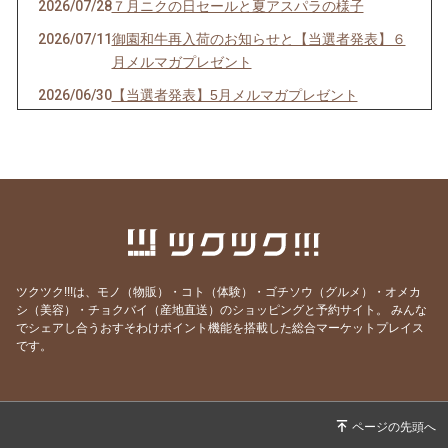
2026/07/28
７月ニクの日セールと夏アスパラの様子
2026/07/11
御園和牛再入荷のお知らせと【当選者発表】６
月メルマガプレゼント
2026/06/30
【当選者発表】5月メルマガプレゼント
2026/06/27
６月ニクの日セールと夏アスパラご予約開始の
お知らせ
2026/06/13
今年の父の日は6月21日。御園和牛ギフトおす
すめです。
2026/05/27
５月のニクの日セール、本日開始！と春アスパ
ラはカウントダウン
ツクツク!!!は、モノ（物販）・コト（体験）・ゴチソウ（グルメ）・オメカ
2026/05/10
【当選者発表】４月メルマガプレゼントと訳あ
シ（美容）・チョクバイ（産地直送）のショッピングと予約サイト。
みんな
りアスパラ再販のお知らせ
でシェアし合うおすそわけポイント機能を搭載した総合マーケットプレイス
です。
2026/05/02
アスパラ好きなお母さんに♪母の日ギフト間に
合います
2026/04/28
４月のニクの日セール、本日開始！
2026/04/21
【当選者発表】３月メルマガプレゼントと訳あ