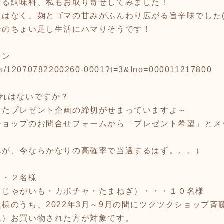
なる調味料、私もお取り寄せしてみました！
はなく、麹とゴマの甘みがふんわり広がる旨辛味でした(^
ンのちょい足し生活にハマりそうです！
ャン
items/12070782200260-0001?t=3&Ino=000011217800
忘れはないですか？
したプレゼント企画の締切がせまっていますよ～
ショップのお問合せフォームから「プレゼント希望」とメ
んが、今ならかなりの高確率で当選するはず。。。）
・・２名様
（じゃがいも・カボチャ・たまねぎ）・・・１０名様
様のうち、2022年3月～9月の間にツクツクショップ
象）お買い物された方が対象です。