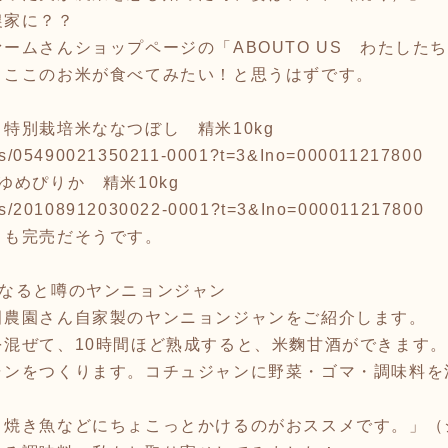
農家に？？
ームさんショップページの「ABOUTO US わたした
、ここのお米が食べてみたい！と思うはずです。
特別栽培米ななつぼし 精米10kg
tems/05490021350211-0001?t=3&Ino=000011217800
ゆめぴりか 精米10kg
items/20108912030022-0001?t=3&Ino=000011217800
くも完売だそうです。
くなると噂のヤンニョンジャン
田農園さん自家製のヤンニョンジャンをご紹介します。
を混ぜて、10時間ほど熟成すると、米麴甘酒ができます
ャンをつくります。コチュジャンに野菜・ゴマ・調味料を
。
・焼き魚などにちょこっとかけるのがおススメです。」（