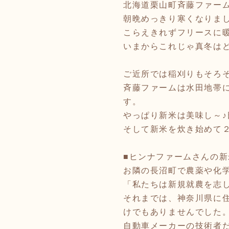
北海道栗山町斉藤ファー
朝晩めっきり寒くなりま
こらえきれずフリースに
いまからこれじゃ真冬は
ご近所では稲刈りもそろ
斉藤ファームは水田地帯
す。
やっぱり新米は美味し～
そして新米を炊き始めて
■ヒンナファームさんの新
お隣の長沼町で農薬や化
「私たちは新規就農を志し
それまでは、神奈川県に
けでもありませんでした
自動車メーカーの技術者