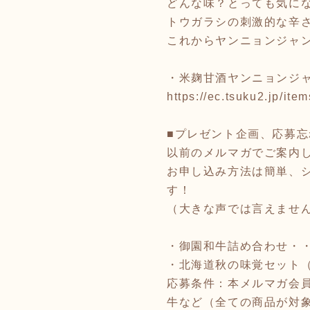
どんな味？とっても気に
トウガラシの刺激的な辛さ
これからヤンニョンジャ
・米麹甘酒ヤンニョンジ
https://ec.tsuku2.jp/
■プレゼント企画、応募
以前のメルマガでご案内
お申し込み方法は簡単、
す！
（大きな声では言えませ
・御園和牛詰め合わせ・
・北海道秋の味覚セット
応募条件：本メルマガ会員
牛など（全ての商品が対