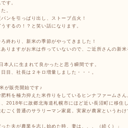
ムです。
した。
暖パンを引っぱり出し、ストーブ点火！
どうするの！？と笑い話になります。
そろ終わり、新米の季節がやってきました！
にありますがお米は作っていないので、ご近所さんの新米
♪日本人に生まれて良かったと思う瞬間です。
２日目、社長は２キロ増量しました・・・。
米が販売開始です♪
学肥料を極力抑えた米作りをしているヒンナファームさん
、2018年に故郷北海道札幌市にほど近い長沼町に移住
住むごく普通のサラリーマン家庭。実家が農家というわけ
。
だった夫が農業を志し始めた時、妻は、、、（続く）」