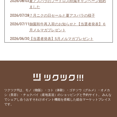
2026/08/03
夏アスパラのフードロス削減キャンペーン始め
ました
2026/07/28
７月ニクの日セールと夏アスパラの様子
2026/07/11
御園和牛再入荷のお知らせと【当選者発表】６
月メルマガプレゼント
2026/06/30
【当選者発表】5月メルマガプレゼント
2026/06/27
６月ニクの日セールと夏アスパラご予約開始の
お知らせ
2026/06/13
今年の父の日は6月21日。御園和牛ギフトおす
すめです。
2026/05/27
５月のニクの日セール、本日開始！と春アスパ
ラはカウントダウン
ツクツク!!!は、モノ（物販）・コト（体験）・ゴチソウ（グルメ）・オメカ
2026/05/10
【当選者発表】４月メルマガプレゼントと訳あ
シ（美容）・チョクバイ（産地直送）のショッピングと予約サイト。
みんな
りアスパラ再販のお知らせ
でシェアし合うおすそわけポイント機能を搭載した総合マーケットプレイス
です。
2026/05/02
アスパラ好きなお母さんに♪母の日ギフト間に
合います