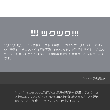
歳。
2026/06/15
助産師くみのご自愛レター/ノックから始まる性
教育？？
2026/05/31
助産師くみのご自愛レター/夏の前に伝えたい、
ご自愛から始まる性教育
2026/05/17
助産師くみのご自愛レター/がんばり屋さんほ
ど、ご自愛が難しい⁈
ツクツク!!!は、モノ（物販）・コト（体験）・ゴチソウ（グルメ）・オメカ
2026/05/02
【助産師くみのご自愛レター】満月の日、自分
シ（美容）・チョクバイ（産地直送）のショッピングと予約サイト。
みんな
でシェアし合うおすそわけポイント機能を搭載した総合マーケットプレイス
を満たすケアを。
です。
2026/04/17
【助産師くみのご自愛レター】ママでも、選ん
でいい〜自分ファーストな生き方
2026/04/03
助産師くみのご自愛レター｜新しいスタートの
前に、ご自愛で整える
2026/03/20
助産師くみのご自愛レター【春分の日、わたし
当サイトはDigiCert社発行のSSL電子証明書を使用しており、お
客様によって入力される内容は個人情報保護方針に基づき送信
に戻る日】
時にSSLという暗号化技術によって保護されます。
2026/03/03
助産師くみのご自愛レター＊ママのご自愛不足