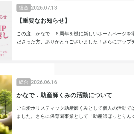
2026.07.13
総合
【重要なお知らせ】
この度、かなで．６周年を機に新しいホームページを
ださった方、ありがとうございました！さらにアップ
いきますので、今後ともよろしくお願いいたします。
ご自愛を軸にした学びやサービス、ブログ…急ピッチ
予定のため、ぜひブックマークしてお待ちくださいね
▶
https://kanade-care.org
2026.06.16
総合
かなで．助産師くみの活動について
ご自愛ホリスティック助産師くみとして個人の活動で
ました。さらに保育園事業として「助産師ほっとりん
人化の手続きも進んでいます。企業や保育園などで【
ョップも受け賜ります。もちろん、性教育のお問い合