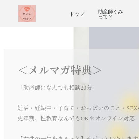
助産師くみ
トップ
って？
＜メルマガ特典＞
「助産師になんでも相談20分」
妊活・妊娠中・子育て・おっぱいのこと・SEX
更年期、性教育なんでもOK＊オンライン対応