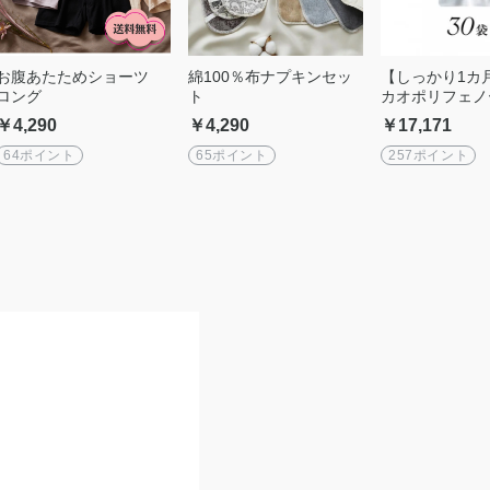
お腹あたためショーツ
綿100％布ナプキンセッ
【しっかり1カ
ロング
ト
カオポリフェノ
ミアムベルギー
￥4,290
￥4,290
￥17,171
ート《Gi26》2
64ポイント
65ポイント
257ポイント