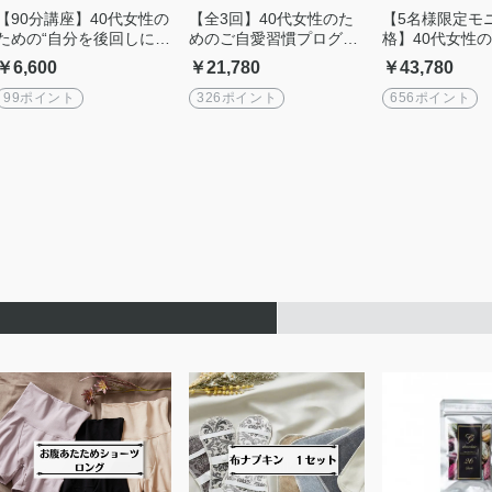
【90分講座】40代女性の
【全3回】40代女性のた
【5名様限定モ
ための“自分を後回しにし
めのご自愛習慣プログラ
格】40代女性
ない私”を取り戻す
ム
の“自分を後回
￥6,600
￥21,780
￥43,780
私”を取り戻す
99ポイント
326ポイント
656ポイント