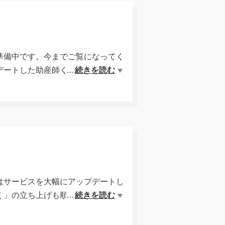
準備中です。今までご覧になってく
デートした助産師くみをお届けして
…
続きを読む
で準備を進めております！近日公開
。
はサービスを大幅にアップデートし
く」の立ち上げも順調に始まり、法
…
続きを読む
ご自愛】を軸にした講座やワークシ
わせもお待ちしています。【お問合