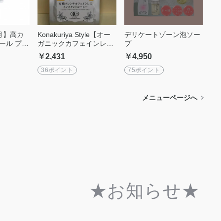
月】高カ
Konakuriya Style【オー
デリケートゾーン泡ソー
ール プレ
ガニックカフェインレス
プ
チョコレ
インスタントコーヒー】
￥2,431
￥4,950
0ｇ×30袋
60ｇアルミ袋 こねこ便
発送
36ポイント
75ポイント
メニューページへ
★お知らせ★