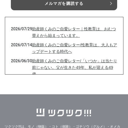
メルマガを購読する
2026/07/29
助産師くみのご自愛レター｜性教育は、おむつ
替えから始まっています。
2026/07/14
助産師くみのご自愛レター/性教育は、大人もア
ップデートする時代へ
2026/06/30
助産師くみのご自愛レター/「いつか」は当たり
前じゃない。父が生きた49年、私が迎える49
歳。
2026/06/15
助産師くみのご自愛レター/ノックから始まる性
教育？？
2026/05/31
助産師くみのご自愛レター/夏の前に伝えたい、
ご自愛から始まる性教育
2026/05/17
助産師くみのご自愛レター/がんばり屋さんほ
ど、ご自愛が難しい⁈
ツクツク!!!は、モノ（物販）・コト（体験）・ゴチソウ（グルメ）・オメカ