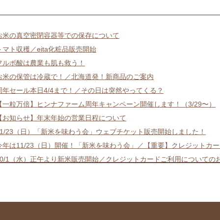
お米の真空密閉容器等での保存について
トマト収穫／eita化粧品販売開始
フルボ酸は農業も肌も救う！
お米の保管は冷蔵で！／北海道発！新商品のご案内
周年セール本日4/4まで！／その日は突然やってくる？
【一粒万倍】ヒンナファーム周年キャンペーン開催します！（3/29〜）
【お知らせ】年末年始の営業日程について
11/23（日）「新米を味わう会」ウェブチケット販売開始しました！
今年は11/23（日）開催！「新米を味わう会」／【重要】クレジットカ
10/1（水）正午より新米販売開始／クレジットカードご利用についての
年間契約のお申し込み続々！ご検討中の方はお早めに！
令和7年産 ヒンナファーム特別栽培米 年間契約受付開始します！（メル
「米の適正価格」とは？
新米5キロ5,000円突破か！？農家に支払われる「概算金」の意味