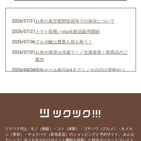
2026/07/31
お米の真空密閉容器等での保存について
2026/07/21
トマト収穫／eita化粧品販売開始
2026/07/06
フルボ酸は農業も肌も救う！
2026/07/01
お米の保管は冷蔵で！／北海道発！新商品のご
案内
2026/04/04
周年セール本日4/4まで！／その日は突然やっ
てくる？
2026/03/29
【一粒万倍】ヒンナファーム周年キャンペーン
開催します！（3/29〜）
2025/12/19
【お知らせ】年末年始の営業日程について
2025/11/08
11/23（日）「新米を味わう会」ウェブチケッ
ト販売開始しました！
ツクツク!!!は、モノ（物販）・コト（体験）・ゴチソウ（グルメ）・オメカ
2025/10/23
今年は11/23（日）開催！「新米を味わう会」
シ（美容）・チョクバイ（産地直送）のショッピングと予約サイト。
みんな
でシェアし合うおすそわけポイント機能を搭載した総合マーケットプレイス
／【重要】クレジットカード決済再開のお知ら