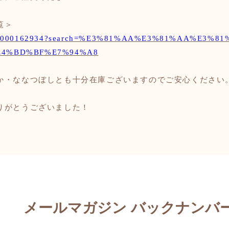
覧＞
/shop/0000162934?search=%E3%81%AA%E3%81%AA%E
E4%BD%BF%E7%94%A8
か・ななつぼしとも十分在庫ございますのでご安心ください
りがとうございました！
メールマガジン バックナンバ