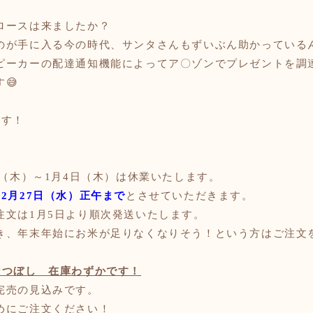
ロースは来ましたか？
のが手に入る今の時代、サンタさんもずいぶん助かっているん
ピーカーの配達通知機能によってア〇ゾンでプレゼントを調
😅
ます！
日（木）～1月4日（木）は休業いたします。
12月27日（水）
正午まで
とさせていただきます
。
注文は1月5日より順次発送いたします。
き、年末年始にお米が足りなくなりそう！という方はご注文
なつぼし 在庫わずかです！
完売の見込みです。
めにご注文ください！