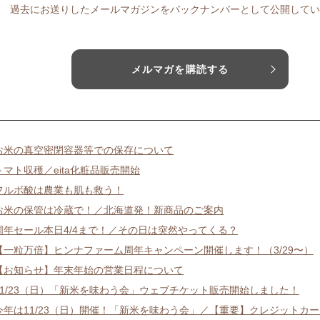
過去にお送りしたメールマガジンをバックナンバーとして公開してい
メルマガを購読する
お米の真空密閉容器等での保存について
トマト収穫／eita化粧品販売開始
フルボ酸は農業も肌も救う！
お米の保管は冷蔵で！／北海道発！新商品のご案内
周年セール本日4/4まで！／その日は突然やってくる？
【一粒万倍】ヒンナファーム周年キャンペーン開催します！（3/29〜）
【お知らせ】年末年始の営業日程について
11/23（日）「新米を味わう会」ウェブチケット販売開始しました！
今年は11/23（日）開催！「新米を味わう会」／【重要】クレジットカ