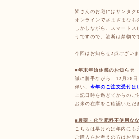
皆さんのお宅にはサンタク
オンラインでさまざまなも
しかしながら、スマートス
うですので、油断は禁物です
今回はお知らせ
2点ござい
■年末年始休業のお知らせ
誠に勝手ながら、12月28
伴い、
今年のご注文受付は
上記日時を過ぎてからのご
お米の在庫をご確認いただ
■農薬・化学肥料不使用な
こちらは早ければ年内にも
ご購入をお考えの方はお早