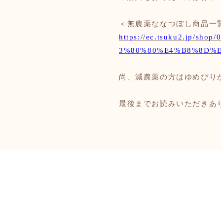
＜無農薬ななつぼし商品一
https://ec.tsuku2.jp
3%80%80%E4%B8%8D%
尚、減農薬の方はゆめぴり
最後までお読みいただきあ