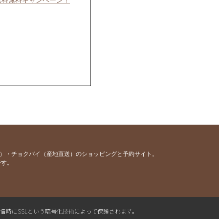
容）・チョクバイ（産地直送）のショッピングと予約サイト。
です。
主催！ 【土と麹〜たべるを
送信時にSSLという暗号化技術によって保護されます。