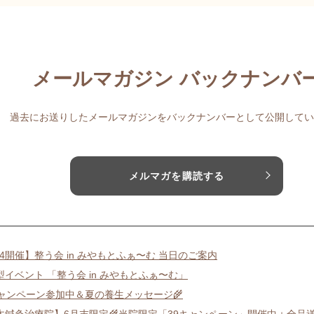
メールマガジン バックナンバ
過去にお送りしたメールマガジンをバックナンバーとして公開してい
メルマガを購読する
14開催】整う会 in みやもとふぁ〜む 当日のご案内
型イベント 「整う会 in みやもとふぁ〜む」
キャンペーン参加中＆夏の養生メッセージ🌾
木鍼灸治療院】6月末限定🌾当院限定「39キャンペーン」開催中＋全品