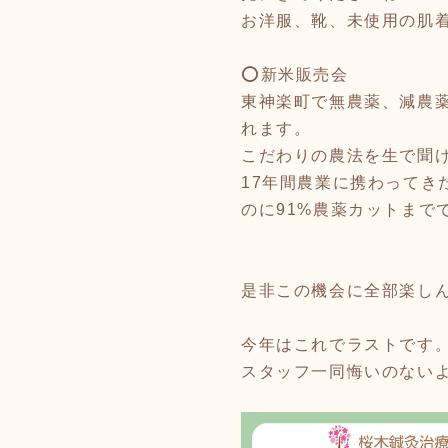
お洋服、靴、未使用の肌
⭕️新米販売会
東神楽町で無農薬、減農
れます。
こだわりの農法を生で聞
17年間農業に携わって
のに91%農薬カットまで
是非この機会に全部楽し
今年はこれでラストです
スタッフ一同悔いのない