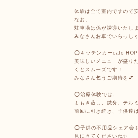
体験は全て室内ですので
なお、
駐車場は係が誘導いたし
みなさんお車でいらっし
⭕️キッチンカーcafe
美味しいメニューが盛り
くとスムーズです！
みなさん乞うご期待を💕
⭕️治療体験では、
よもぎ蒸し、鍼灸、テルミ
前回に引き続き、子供達
⭕️子供の不用品シェア会
見にきてくださいね✨