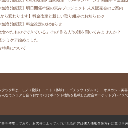
木鍼灸治療院】明日開催🌱森の恵みプロジェクト 未来販売会のご案内
月から変わります】料金改定と新しい取り組みのお知らせ🌿
木鍼灸治療院】料金改定のお知らせ
は食べたものでできている」その“作る人”の話を聞いてみませんか？
軽シミケア始めました！
介特典について
ましておめでとうございます
インスタライブします！
年始前のメンテナンスいかがですか？
鍼灸治療院 クリスマスキャンペーンのお知らせ
木鍼灸治療院42周年記念感謝祭】
ツクツク!!!は、モノ（物販）・コト（体験）・ゴチソウ（グルメ）・オメカシ（美
みんなでシェアし合うおすそわけポイント機能を搭載した総合マーケットプレイス
木鍼灸治療院42周年記念感謝祭】
も予約スタート！ごまの恵みお米シリーズ🌾✨
たポイント復活させます!!!
恵みプロジェクト 第3弾コラボイベント開催！ 星農園 ×なちゅらロハス
L電子証明書を使用しており、お客様によって入力される内容は個人情報保護方針に基づき
恵みプロジェクト ディスコード参加リンクの再送