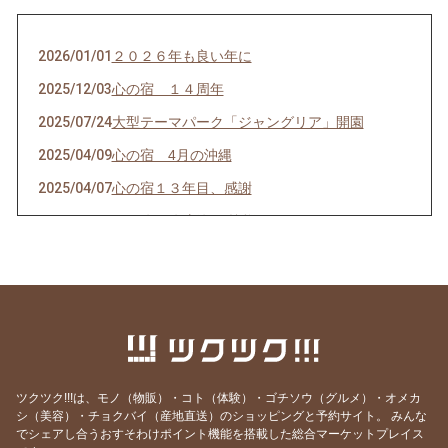
2026/01/01
２０２６年も良い年に
2025/12/03
心の宿 １４周年
2025/07/24
大型テーマパーク「ジャングリア」開園
2025/04/09
心の宿 4月の沖縄
2025/04/07
心の宿１３年目、感謝
2024/01/01
2024年辰年新年ご挨拶
2023/01/01
2023年🐇年
2022/08/09
沖縄の旧盆
2022/02/01
沖縄のお正月
2022/01/01
くくるの宿からのメッセージ
ツクツク!!!は、モノ（物販）・コト（体験）・ゴチソウ（グルメ）・オメカ
シ（美容）・チョクバイ（産地直送）のショッピングと予約サイト。
みんな
でシェアし合うおすそわけポイント機能を搭載した総合マーケットプレイス