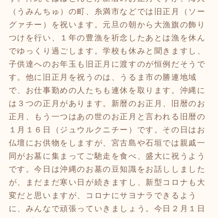
（うみんちゅ）の町、糸満市などでは旧正月（ソー
グァチー）を祝います。元旦の朝から大漁旗の飾り
つけを行い、１年の豊漁を祈念したあとは漁を休ん
でゆっくり過ごします。学校も休みと聞きますし、
子供達へのお年玉も旧正月に渡すのが恒例だそうで
す。他に旧正月を祝うのは、うるま市の勝連地域
で、お仕事勤めの人たちも連休を取ります。沖縄に
は３つの正月があります。新暦のお正月、旧暦のお
正月、もう一つはあの世のお正月と言われる旧暦の
１月１６日（ジュウルクニチー）です。その日はお
仏壇にお供物をしますが、宮古島や石垣では親戚一
同がお墓に集まってご馳走を食べ、盛大に祝うよう
です。今日は沖縄のお墓の豆知識をお話ししました
が、まだまだ寒い日が続きますし、新型コロナも大
変だと思いますが、コロナにサヨナラできるよう
に、みんなで頑張っていきましょう。今日２月１日