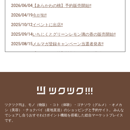
2026/06/04
【あらかわの桃】予約販売開始‼️
2026/04/19
今が旬‼️
2025/10/12
イベントに出店‼️
2025/09/14
いちじくとグリーンレモン璃の香の販売開始‼️
2025/08/15
メルマガ登録キャンペーン当選者発表‼︎
2025/08/03
【あらかわの桃】川中島の発送の遅延について
2025/07/03
【あらかわの桃】高ポイント還元‼️ 7月5日(土)
まで
2025/06/13
【あらかわの桃】予約販売開始‼️
2024/09/14
いちじくとグリーンレモン璃の香の販売開始‼️
2024/08/05
メルマガ登録キャンペーン当選者発表‼︎
ツクツク!!!は、モノ（物販）・コト（体験）・ゴチソウ（グルメ）・オメカ
2024/06/30
【あらかわの桃】高ポイント還元‼️ 本日最終日
シ（美容）・チョクバイ（産地直送）のショッピングと予約サイト。
みんな
でシェアし合うおすそわけポイント機能を搭載した総合マーケットプレイス
2024/06/23
6月30日まで【あらかわの桃】予約販売のみ高
です。
ポイント還元！