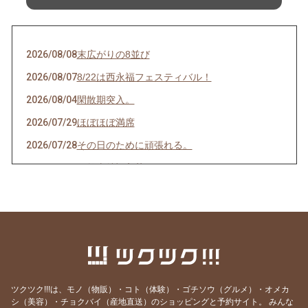
2026/08/08
末広がりの8並び
2026/08/07
8/22は西永福フェスティバル！
2026/08/04
閑散期突入。
2026/07/29
ほぼほぼ満席
2026/07/28
その日のために頑張れる。
2026/07/27
天然岩牡蠣入荷
2026/07/23
うなぎを食べてエネルギーチャージ！
2026/07/21
明けましてお疲れ様！
2026/07/19
サッカーワールドカップ 決勝戦 観戦会 開
催！
2026/07/18
生きて行けるかしら。
ツクツク!!!は、モノ（物販）・コト（体験）・ゴチソウ（グルメ）・オメカ
2026/07/17
ご要望にお応えして。
シ（美容）・チョクバイ（産地直送）のショッピングと予約サイト。
みんな