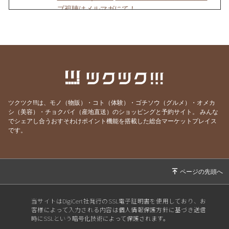
ブ視聴はメルマガにて！
2026/07/03
6/27-28開催｜関東4D,F・関西1,2D・九州S1リ
ーグの試合アーカイブ視聴はメルマガにて！
2026/06/25
【7/18開催】女子ソサイチ普及＆キャプテン翼
フィールド東住吉オープン記念！
2026/06/23
6/20-21開催｜関東4部AB・東海1部・関西2C・
九州リーグの試合アーカイブ視聴はメルマガに
ツクツク!!!は、モノ（物販）・コト（体験）・ゴチソウ（グルメ）・オメカ
て！
シ（美容）・チョクバイ（産地直送）のショッピングと予約サイト。
みんな
でシェアし合うおすそわけポイント機能を搭載した総合マーケットプレイス
2026/06/20
6/13-14開催｜関東3部ABC,4部E、九州リーグ
です。
の試合アーカイブ視聴はメルマガにて！
2026/06/13
6/6-7開催｜関東1部,2部、関西2部A、九州N1リ
ーグの試合アーカイブ視聴はメルマガにて！
2026/06/07
⚽F7ソサイチリーグ｜5/30-31開催｜関東・関
西リーグ試合視聴はメルマガにて！
当サイトはDigiCert社発行のSSL電子証明書を使用しており、お
客様によって入力される内容は個人情報保護方針に基づき送信
2026/05/30
⚽F7ソサイチリーグ｜5/23-24開催｜関東・東
時にSSLという暗号化技術によって保護されます。
海・関西・九州試合視聴はメルマガにて！