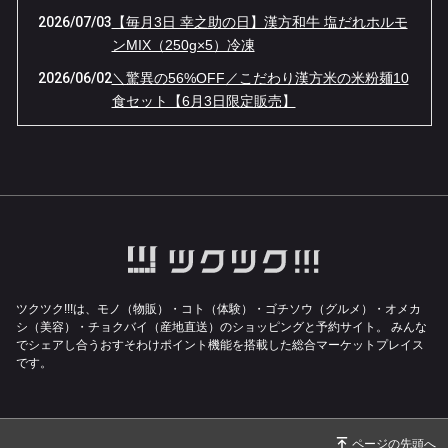
2026/07/03
【毎月3日 幸之助の日】漢方和牛 塩だれホルモ
ンMIX（250g×5）冷凍
2026/06/02
＼驚異の56%OFF／こだわり漢方米の米粉麺10
食セット【6月3日限定販売】
2026/05/04
【GW限定】伝説の「牛ベーコン」が“ほぼ半
額”！幸之助の日・大感謝セール！
2026/04/03
４月３日（金）１日限りの『幸之助の日』限定
品は【漢方牛もつ鍋】ほぼ半額です！！
2026/03/02
【幸之助の日 3/3限定】春一番！漢方豚しゃぶ
しゃぶ鍋が37%OFFの特別価格！
2026/02/03
【1日限り】漢方和牛＆漢方豚のゴロゴロカレ
ツクツク!!!は、モノ（物販）・コト（体験）・ゴチソウ（グルメ）・オメカ
ー肉 1キロ 通常5,724円 ➔ 特別価格3456
シ（美容）・チョクバイ（産地直送）のショッピングと予約サイト。
みんな
でシェアし合うおすそわけポイント機能を搭載した総合マーケットプレイス
円！！
です。
2025/12/03
１２月３日（水）１日限りの『幸之助の日』限
定品は【漢方和牛サーロインステーキ】なんと
半額です！！