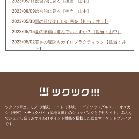
2023/09/11
総合的に見る【担当：山中】
2023/08/09
総合的に見る【担当：山中】
2023/05/30
雨の日は楽しい計画を【担当：井上】
2023/05/15
夏の準備は進んでいますか？（担当：山中）
2023/05/02
若さの秘訣もカイロプラクティック【担当：井
上】
2023/04/11
春こそしっかりケアを！（担当：山中）
2023/03/10
人間関係いかがですか？（担当：山中）
2023/02/12
あなたにとって健康とは？（担当：山中）
2023/01/31
自家製味噌を仕込みました【担当：井上】
2022/12/31
年末年始に自分のスキを探す【担当：井上】
ツクツク!!!は、モノ（物販）・コト（体験）・ゴチソウ（グルメ）・オメカ
2022/12/05
12月の運勢
シ（美容）・チョクバイ（産地直送）のショッピングと予約サイト。
みんな
でシェアし合うおすそわけポイント機能を搭載した総合マーケットプレイス
2022/12/01
メタトロン体験をしました（担当：井上）
です。
2022/11/12
福岡での小児カイロプラクティックの会（担
当：山中）