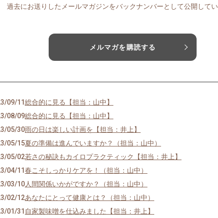
過去にお送りしたメールマガジンをバックナンバーとして公開してい
メルマガを購読する
3/09/11
総合的に見る【担当：山中】
3/08/09
総合的に見る【担当：山中】
3/05/30
雨の日は楽しい計画を【担当：井上】
3/05/15
夏の準備は進んでいますか？（担当：山中）
3/05/02
若さの秘訣もカイロプラクティック【担当：井上】
3/04/11
春こそしっかりケアを！（担当：山中）
3/03/10
人間関係いかがですか？（担当：山中）
3/02/12
あなたにとって健康とは？（担当：山中）
3/01/31
自家製味噌を仕込みました【担当：井上】