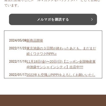
ています。
メルマガを購読する
2024/05/08
新商品開発
2022/11/23
東京池袋の３日間が終わったあとも、まだまだ
続くワクワクPiPPi♫
2022/11/19
11月18日(金)〜20日(日)【ニッポン全国物産展
@池袋サンシャインシティ】出店中!!!!
2022/01/17
2022年も空飛ぶPIPPIをよろしくお願いいたし
ます。
2021/02/01
✈出張催事のご案内✈
2020/05/27
メルマガ会員様特典