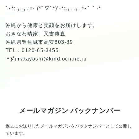
ﾟ･*:.｡..｡.:*･'(*ﾟ▽ﾟ*)'･*:.｡. .｡.:*･゜ﾟ･*
沖縄から健康と笑顔をお届けします。
おきなわ晴家 又吉康直
沖縄県豊見城市高安803-89
TEL：0120-65-3455
＊📩matayoshi@kind.ocn.ne.jp
メールマガジン バックナンバー
過去にお送りしたメールマガジンをバックナンバーとして公開し
ています。