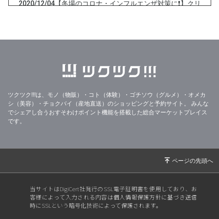
2020/12/04
【冬場のコロナ・インフルエンザ対策に❗】クリ
ーンガード
2020/11/16
お掃除の豆知識【年末のお掃除】
2020/10/25
お掃除の豆知識
2020/10/16
お掃除の豆知識 【なぜ？エアコンクリーニング
をしないといけないのか？】
2020/10/09
お掃除マメ知識 【エアコンクリーニングをする
ツクツク!!!は、モノ（物販）・コト（体験）・ゴチソウ（グルメ）・オメカ
最適な時期は？】
シ（美容）・チョクバイ（産地直送）のショッピングと予約サイト。
みんな
でシェアし合うおすそわけポイント機能を搭載した総合マーケットプレイス
2020/10/07
お掃除の豆知識〜クリーンガード
です。
当サイトはDigiCert社発行のSSL電子証明書を使用しており、お
客様によって入力される内容は個人情報保護方針に基づき送信
時にSSLという暗号化技術によって保護されます。