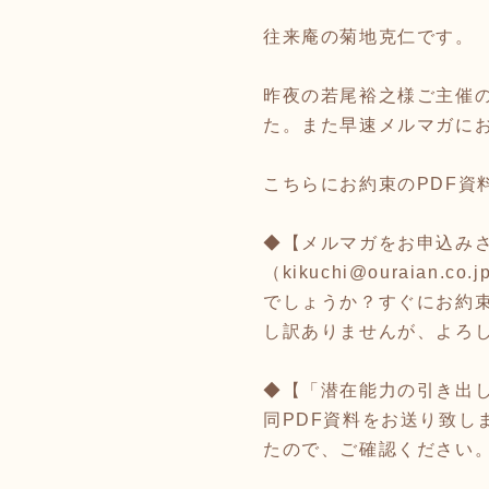
往来庵の菊地克仁です。
昨夜の若尾裕之様ご主催
た。また早速メルマガに
こちらにお約束のPDF
◆【メルマガをお申込み
（kikuchi@ourai
でしょうか？すぐにお約
し訳ありませんが、よろ
◆【「潜在能力の引き出
同PDF資料をお送り致
たので、ご確認ください