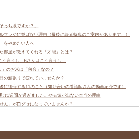
そっち系ですか？」
ルフレジに並ばない理由（最後に読者特典のご案内があります。）
」をやめたい人へ
た部屋が教えてくれる「才能」とは？
こう言うし、Bさんはこう言うし…
㎏」のお米は「何合」なの？
日の頑張りで疲れていませんか？
後に後悔する11のこと（知り合いの看護師さんの動画紹介です）
明け1週間が過ぎました。やる気が出ない本当の理由
せん」が口グセになっていませんか？
化では消えない、悩みの正体
去年と同じだった？
とを好きになれない人へ
は怠慢だから・・・ではありません！