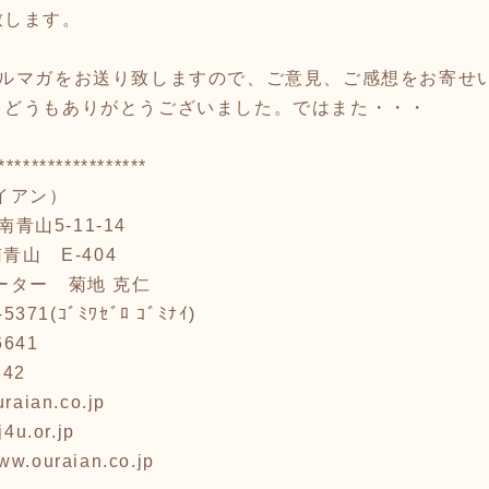
致します。
メルマガをお送り致しますので、ご意見、ご感想をお寄せ
、どうもありがとうございました。ではまた・・・
******************
イアン）
青山5-11-14
E-404
ー 菊地 克仁
1(ｺﾞﾐﾜｾﾞﾛ ｺﾞﾐﾅｲ)
641
42
ian.co.jp
.or.jp
www.ouraian.co.jp