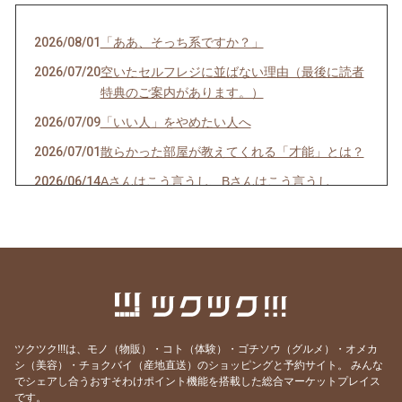
2026/08/01
「ああ、そっち系ですか？」
2026/07/20
空いたセルフレジに並ばない理由（最後に読者
特典のご案内があります。）
2026/07/09
「いい人」をやめたい人へ
2026/07/01
散らかった部屋が教えてくれる「才能」とは？
2026/06/14
Aさんはこう言うし、Bさんはこう言うし…
2026/06/08
一袋「5㎏」のお米は「何合」なの？
2026/05/24
正直、毎日の頑張りで疲れていませんか？
2026/05/19
人生の最後に後悔する11のこと（知り合いの看
護師さんの動画紹介です）
2026/05/18
GW明け明け1週間が過ぎました。やる気が出な
い本当の理由
ツクツク!!!は、モノ（物販）・コト（体験）・ゴチソウ（グルメ）・オメカ
シ（美容）・チョクバイ（産地直送）のショッピングと予約サイト。
みんな
2026/05/03
「すみません」が口グセになっていませんか？
でシェアし合うおすそわけポイント機能を搭載した総合マーケットプレイス
です。
2026/04/27
環境の変化では消えない、悩みの正体