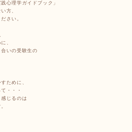
実践心理学ガイドブック」
ない方、
ください。
、
めに、
り合いの受験生の
かすために、
って・・・
と感じるのは
す。