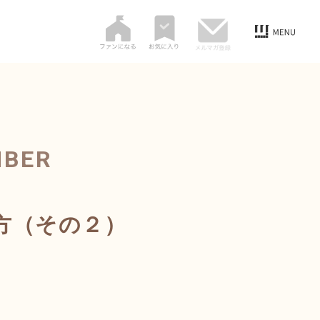
MBER
方（その２）