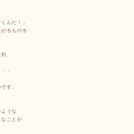
」
行くんだ！」
上がるものを
評判、
・・・
のです。
いような
うなことが