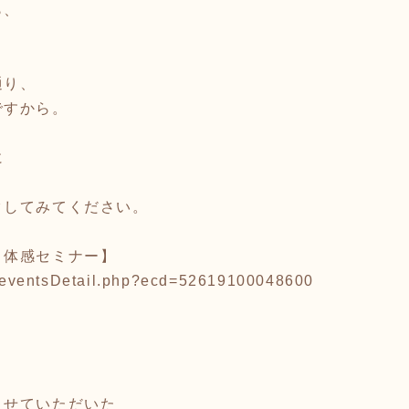
ら、
。
通り、
ですから。
に
クしてみてください。
 体感セミナー】
ts/eventsDetail.php?ecd=52619100048600
させていただいた