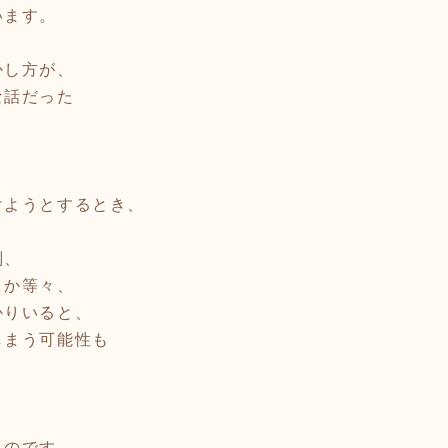
います。
かし方が、
な話だった
けようとするとき、
判、
うか等々、
かりいると、
しまう可能性も
ものです。