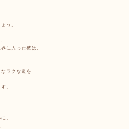
、
しょう。
く、
世界に入った彼は、
、
うなラクな道を
ます。
めに、
に