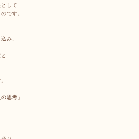
提として
なのです。
じ込み」
だと
す。
人の思考」