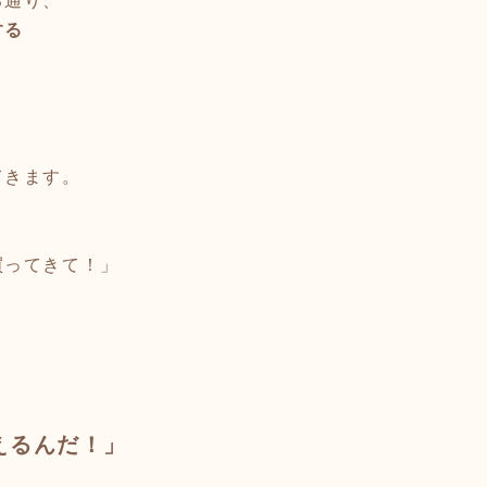
る通り、
する
てきます。
買ってきて！」
えるんだ！」