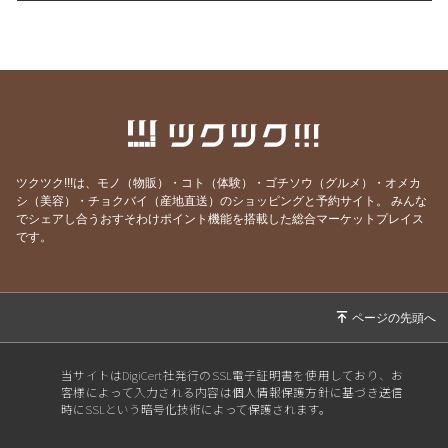
2026/06/14
Aさんはこう言うし、Bさんはこう言うし…
2026/06/08
一袋「5㎏」のお米は「何合」なの？
2026/05/24
正直、毎日の頑張りで疲れていませんか？
2026/05/19
人生の最後に後悔する11のこと（知り合いの看
護師さんの動画紹介です）
ツクツク!!!は、モノ（物販）・コト（体験）・ゴチソウ（グルメ）・オメカ
2026/05/18
GW明け明け1週間が過ぎました。やる気が出な
シ（美容）・チョクバイ（産地直送）のショッピングと予約サイト。
みんな
い本当の理由
でシェアし合うおすそわけポイント機能を搭載した総合マーケットプレイス
です。
2026/05/03
「すみません」が口グセになっていませんか？
2026/04/27
環境の変化では消えない、悩みの正体
2026/04/19
結局は、去年と同じだった？
2026/04/13
自分のことを好きになれない人へ
2026/04/05
3日坊主は怠慢だから・・・ではありません！
当サイトはDigiCert社発行のSSL電子証明書を使用しており、お
客様によって入力される内容は個人情報保護方針に基づき送信
2026/03/07
もう「努力すること」は、やめましょう！
時にSSLという暗号化技術によって保護されます。
2026/02/08
「もう歳だから…」は間違いです。