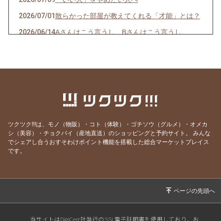
2026/07/01
散らかった部屋が教えてくれる「才能」とは？
2026/06/14
Aさんはこう言うし、Bさんはこう言うし…
2026/06/08
一袋「5㎏」のお米は「何合」なの？
2026/05/24
正直、毎日の頑張りで疲れていませんか？
2026/05/19
人生の最後に後悔する11のこと（知り合いの看
護師さんの動画紹介です）
2026/05/18
GW明け明け1週間が過ぎました。やる気が出な
い本当の理由
ツクツク!!!は、モノ（物販）・コト（体験）・ゴチソウ（グルメ）・オメカ
シ（美容）・チョクバイ（産地直送）のショッピングと予約サイト。
みんな
2026/05/03
「すみません」が口グセになっていませんか？
でシェアし合うおすそわけポイント機能を搭載した総合マーケットプレイス
です。
2026/04/27
環境の変化では消えない、悩みの正体
2026/04/19
結局は、去年と同じだった？
2026/04/13
自分のことを好きになれない人へ
2026/04/05
3日坊主は怠慢だから・・・ではありません！
2026/03/07
もう「努力すること」は、やめましょう！
当サイトはDigiCert社発行のSSL電子証明書を使用しており、お