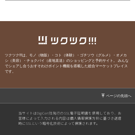
2026/06/08
一袋「5㎏」のお米は「何合」なの？
2026/05/24
正直、毎日の頑張りで疲れていませんか？
2026/05/19
人生の最後に後悔する11のこと（知り合いの看
護師さんの動画紹介です）
2026/05/18
GW明け明け1週間が過ぎました。やる気が出な
い本当の理由
ツクツク!!!は、モノ（物販）・コト（体験）・ゴチソウ（グルメ）・オメカ
シ（美容）・チョクバイ（産地直送）のショッピングと予約サイト。
みんな
2026/05/03
「すみません」が口グセになっていませんか？
でシェアし合うおすそわけポイント機能を搭載した総合マーケットプレイス
です。
2026/04/27
環境の変化では消えない、悩みの正体
2026/04/19
結局は、去年と同じだった？
2026/04/13
自分のことを好きになれない人へ
2026/04/05
3日坊主は怠慢だから・・・ではありません！
2026/03/07
もう「努力すること」は、やめましょう！
当サイトはDigiCert社発行のSSL電子証明書を使用しており、お
客様によって入力される内容は個人情報保護方針に基づき送信
2026/02/08
「もう歳だから…」は間違いです。
時にSSLという暗号化技術によって保護されます。
2026/01/25
なぜ、成功者のマネをしてもうまくいかないの