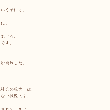
という子には、
うに、
てあげる、
うです。
経済発展した」
代社会の現実」は、
らない状況です。
蔽されてしまい、