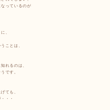
になっているのが
」に、
かうことは、
に知れるのは、
そうです。
上げても、
が・・・