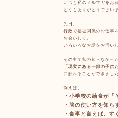
いつも私のメルマガをお
どうもありがとうござい
先日、
行政で福祉関係のお仕事
お会いして、
いろいろなお話をお伺い
その中で私の知らなかっ
「現実にある一部の子供
に触れることができまし
例えば、
・小学校の給食が「
・箸の使い方を知ら
・食事と言えば、
す