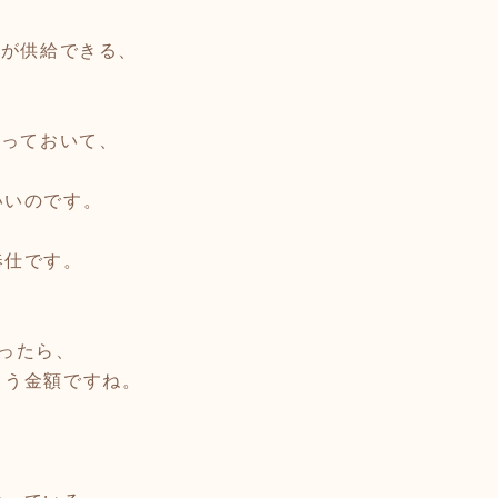
事が供給できる、
貼っておいて、
いいのです。
奉仕です。
、
ったら、
まう金額ですね。