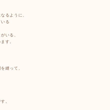
になるように、
ている
々がいる、
います。
間を縫って、
、
です。