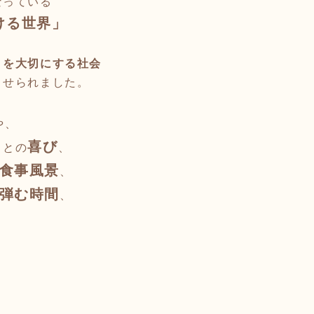
なっている
ける世界」
」を大切にする社会
させられました。
や、
喜び
ことの
、
食事風景
、
弾む時間
、