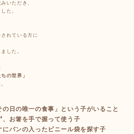
読みいただき、
ました。
をされている方に
しました。
た
たちの世界」
た。
その日の唯一の食事」という子がいること
ず、
お箸を手で握って使う子
ぐにパンの入ったビニール袋を探す子