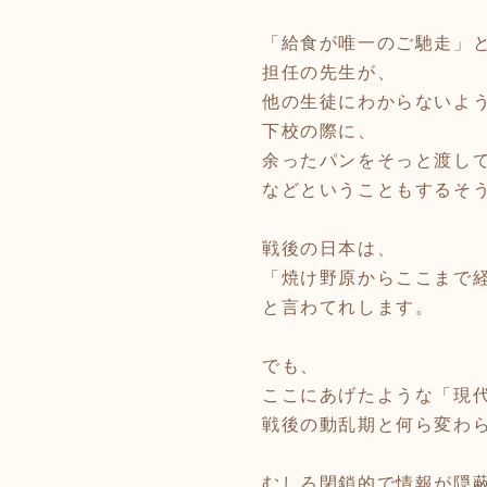
「給食が唯一のご馳走」
担任の先生が、
他の生徒にわからないよ
下校の際に、
余ったパンをそっと渡し
などということもするそ
戦後の日本は、
「焼け野原からここまで
と言わてれします。
でも、
ここにあげたような「現
戦後の動乱期と何ら変わ
むしろ閉鎖的で情報が隠