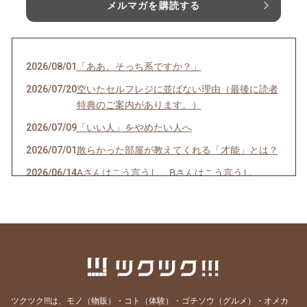
メルマガを購読する
2026/08/01
「ああ、そっち系ですか？」
2026/07/20
空いたセルフレジに並ばない理由（最後に読者
特典のご案内があります。）
2026/07/09
「いい人」をやめたい人へ
2026/07/01
散らかった部屋が教えてくれる「才能」とは？
2026/06/14
Aさんはこう言うし、Bさんはこう言うし…
2026/06/08
一袋「5㎏」のお米は「何合」なの？
2026/05/24
正直、毎日の頑張りで疲れていませんか？
2026/05/19
人生の最後に後悔する11のこと（知り合いの看
護師さんの動画紹介です）
2026/05/18
GW明け明け1週間が過ぎました。やる気が出な
い本当の理由
ツクツク!!!は、モノ（物販）・コト（体験）・ゴチソウ（グルメ）・オメカ