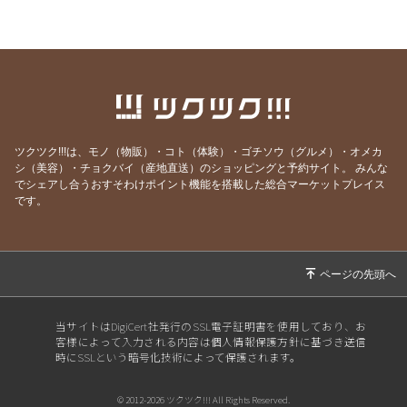
2026/06/08
一袋「5㎏」のお米は「何合」なの？
2026/05/24
正直、毎日の頑張りで疲れていませんか？
2026/05/19
人生の最後に後悔する11のこと（知り合いの看
護師さんの動画紹介です）
2026/05/18
GW明け明け1週間が過ぎました。やる気が出な
い本当の理由
ツクツク!!!は、モノ（物販）・コト（体験）・ゴチソウ（グルメ）・オメカ
シ（美容）・チョクバイ（産地直送）のショッピングと予約サイト。
みんな
2026/05/03
「すみません」が口グセになっていませんか？
でシェアし合うおすそわけポイント機能を搭載した総合マーケットプレイス
です。
2026/04/27
環境の変化では消えない、悩みの正体
2026/04/19
結局は、去年と同じだった？
2026/04/13
自分のことを好きになれない人へ
2026/04/05
3日坊主は怠慢だから・・・ではありません！
2026/03/07
もう「努力すること」は、やめましょう！
当サイトはDigiCert社発行のSSL電子証明書を使用しており、お
客様によって入力される内容は個人情報保護方針に基づき送信
2026/02/08
「もう歳だから…」は間違いです。
時にSSLという暗号化技術によって保護されます。
2026/01/25
なぜ、成功者のマネをしてもうまくいかないの
© 2012-2026 ツクツク!!! All Rights Reserved.
か？