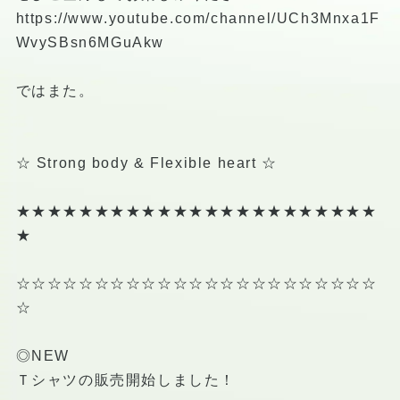
https://www.youtube.com/channel/UCh3Mnxa1F
WvySBsn6MGuAkw
ではまた。
☆ Strong body & Flexible heart ☆
★★★★★★★★★★★★★★★★★★★★★★★
★
☆☆☆☆☆☆☆☆☆☆☆☆☆☆☆☆☆☆☆☆☆☆☆
☆
◎NEW
Ｔシャツの販売開始しました！