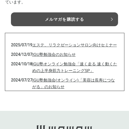
ています。
メルマガを購読する
2025/07/19
エステ、リラクゼーションサロン向けセミナー
2024/12/07
IGU塾勉強会のお知らせ
2024/10/18
IGU塾オンライン勉強会「速く走る 速く動くた
めの上半身筋力トレーニングSP」
2024/07/27
IGU塾勉強会(オンライン)「美容は長寿につな
がる」のお知らせ
2024/05/16
IGU塾勉強会(オンライン)のお知らせ
2023/12/22
オンライン施術・年末年始のお休み・新商品(次
世代型エイジング化粧水)について
2023/10/27
一部営業時間、休館日変更のお知らせ