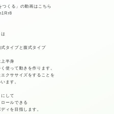
りをつくる」の動画はこちら
an1Rr8
とは
胸式タイプと腹式タイプ
。
は上半身
手く使って動きを作ります。
たエクササイズをすることを
いいます。
うにして
トロールできる
ボディを目指します。