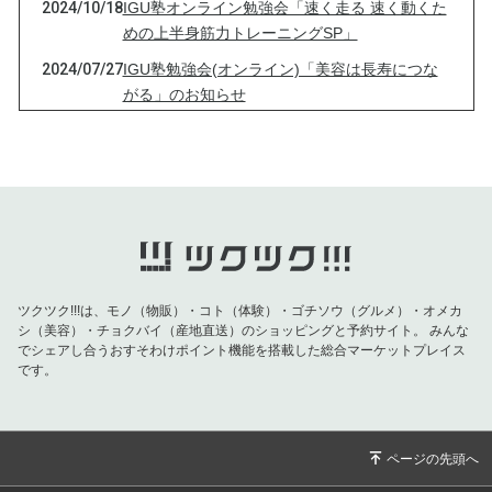
2024/10/18
IGU塾オンライン勉強会「速く走る 速く動くた
めの上半身筋力トレーニングSP」
2024/07/27
IGU塾勉強会(オンライン)「美容は長寿につな
がる」のお知らせ
2024/05/16
IGU塾勉強会(オンライン)のお知らせ
2023/12/22
オンライン施術・年末年始のお休み・新商品(次
世代型エイジング化粧水)について
2023/10/27
一部営業時間、休館日変更のお知らせ
2023/10/18
訂正
2023/10/18
【有酸素食事法の効果】と10月の営業について
ツクツク!!!は、モノ（物販）・コト（体験）・ゴチソウ（グルメ）・オメカ
シ（美容）・チョクバイ（産地直送）のショッピングと予約サイト。
みんな
2023/07/29
８月の営業について
でシェアし合うおすそわけポイント機能を搭載した総合マーケットプレイス
です。
2023/03/06
自律神経の調整
2022/12/28
ポイントの変更 / 年末年始の営業のお知らせ
2022/10/19
「自宅で調整する自律神経の失調」オンライン
講座発売のお知らせ