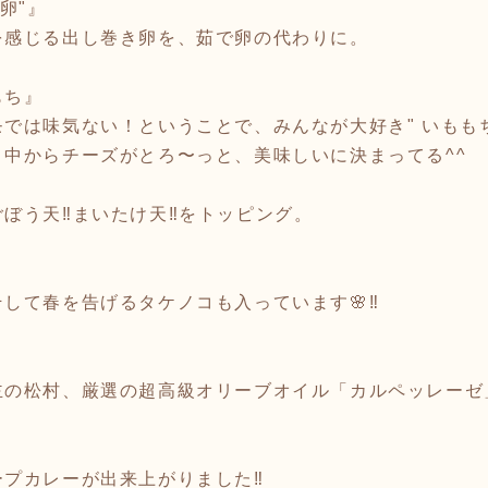
卵"』
を感じる出し巻き卵を、茹で卵の代わりに。
もち』
では味気ない！ということで、みんなが大好き" いももち
中からチーズがとろ〜っと、美味しいに決まってる^^
ぼう天‼️まいたけ天‼️をトッピング。
して春を告げるタケノコも入っています🌸‼️
の松村、厳選の超高級オリーブオイル「カルペッレーゼ」
プカレーが出来上がりました‼️