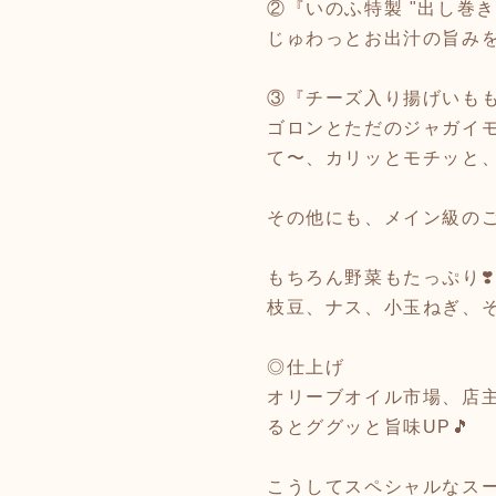
②『いのふ特製 "出し巻き
じゅわっとお出汁の旨み
③『チーズ入り揚げいも
ゴロンとただのジャガイモ
て〜、カリッとモチッと、
その他にも、メイン級のご
もちろん野菜もたっぷり❣️
枝豆、ナス、小玉ねぎ、そ
◎仕上げ
オリーブオイル市場、店主
るとググッと旨味UP🎵
こうしてスペシャルなスー