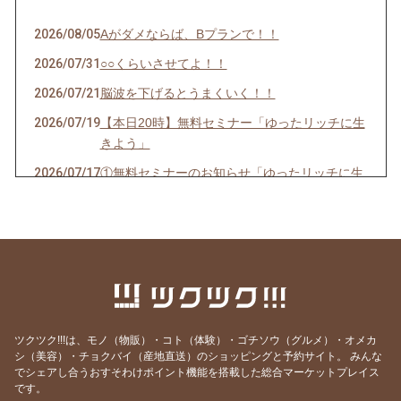
2026/08/05
Aがダメならば、Bプランで！！
2026/07/31
○○くらいさせてよ！！
2026/07/21
脳波を下げるとうまくいく！！
2026/07/19
【本日20時】無料セミナー「ゆったリッチに生
きよう」
2026/07/17
①無料セミナーのお知らせ「ゆったリッチに生
きよう」②料金改定について
2026/07/14
ゆったリッチを叶える「次世代の仕組み」を実
験中！！
2026/07/11
【お金の引き寄せ】出せば入ってくるって本
当？？
2026/07/05
最高のタイミングで「決意」そして、「実現
ツクツク!!!は、モノ（物販）・コト（体験）・ゴチソウ（グルメ）・オメカ
化」
シ（美容）・チョクバイ（産地直送）のショッピングと予約サイト。
みんな
でシェアし合うおすそわけポイント機能を搭載した総合マーケットプレイス
2026/06/21
運命の出会い！モテ期到来！！をキャンサータ
です。
ロットで紐解く♪