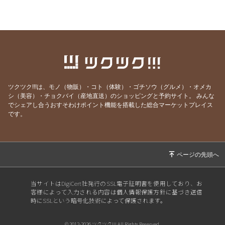
きよう」
2026/07/17
①無料セミナーのお知らせ「ゆったリッチに生
きよう」②料金改定について
2026/07/14
ゆったリッチを叶える「次世代の仕組み」を実
験中！！
2026/07/11
【お金の引き寄せ】出せば入ってくるって本
ツクツク!!!は、モノ（物販）・コト（体験）・ゴチソウ（グルメ）・オメカ
当？？
シ（美容）・チョクバイ（産地直送）のショッピングと予約サイト。
みんな
でシェアし合うおすそわけポイント機能を搭載した総合マーケットプレイス
2026/07/05
最高のタイミングで「決意」そして、「実現
です。
化」
2026/06/21
運命の出会い！モテ期到来！！をキャンサータ
ロットで紐解く♪
2026/06/19
お、恐るべし！キャンサータロット！！！ 6
万人以上の鑑定実績
当サイトはDigiCert社発行のSSL電子証明書を使用しており、お
2026/06/09
【動画あり】キャンサータロットって？ 「タ
客様によって入力される内容は個人情報保護方針に基づき送信
時にSSLという暗号化技術によって保護されます。
ロット×潜在意識」で望む未来を引き寄せよ
う！
© 2012-2026 ツクツク!!! All Rights Reserved.