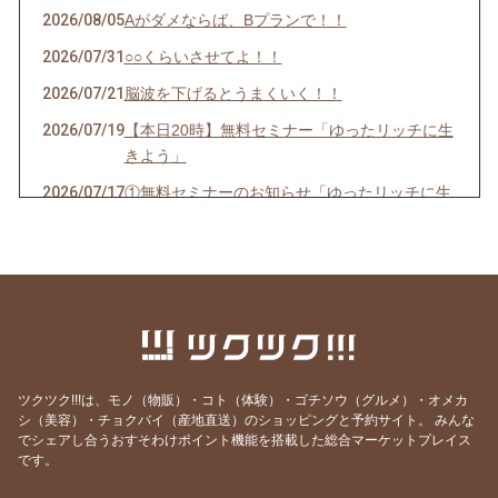
2026/08/05
Aがダメならば、Bプランで！！
2026/07/31
○○くらいさせてよ！！
2026/07/21
脳波を下げるとうまくいく！！
2026/07/19
【本日20時】無料セミナー「ゆったリッチに生
きよう」
2026/07/17
①無料セミナーのお知らせ「ゆったリッチに生
きよう」②料金改定について
2026/07/14
ゆったリッチを叶える「次世代の仕組み」を実
験中！！
2026/07/11
【お金の引き寄せ】出せば入ってくるって本
当？？
2026/07/05
最高のタイミングで「決意」そして、「実現
ツクツク!!!は、モノ（物販）・コト（体験）・ゴチソウ（グルメ）・オメカ
化」
シ（美容）・チョクバイ（産地直送）のショッピングと予約サイト。
みんな
でシェアし合うおすそわけポイント機能を搭載した総合マーケットプレイス
2026/06/21
運命の出会い！モテ期到来！！をキャンサータ
です。
ロットで紐解く♪