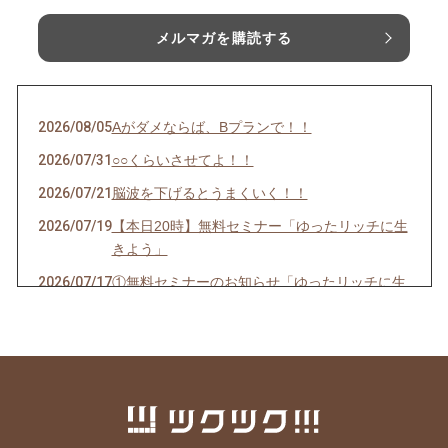
メルマガを購読する
2026/08/05
Aがダメならば、Bプランで！！
2026/07/31
○○くらいさせてよ！！
2026/07/21
脳波を下げるとうまくいく！！
2026/07/19
【本日20時】無料セミナー「ゆったリッチに生
きよう」
2026/07/17
①無料セミナーのお知らせ「ゆったリッチに生
きよう」②料金改定について
2026/07/14
ゆったリッチを叶える「次世代の仕組み」を実
験中！！
2026/07/11
【お金の引き寄せ】出せば入ってくるって本
当？？