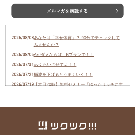
メルマガを購読する
2026/08/08
あなたは「幸せ体質」？ 90分でチェックして
みませんか？
2026/08/05
Aがダメならば、Bプランで！！
2026/07/31
○○くらいさせてよ！！
2026/07/21
脳波を下げるとうまくいく！！
2026/07/19
【本日20時】無料セミナー「ゆったリッチに生
きよう」
2026/07/17
①無料セミナーのお知らせ「ゆったリッチに生
きよう」②料金改定について
2026/07/14
ゆったリッチを叶える「次世代の仕組み」を実
験中！！
2026/07/11
【お金の引き寄せ】出せば入ってくるって本